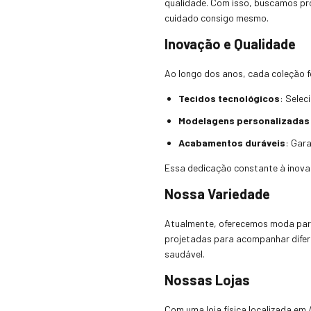
qualidade. Com isso, buscamos pr
cuidado consigo mesmo.
Inovação e Qualidade
Ao longo dos anos, cada coleção f
Tecidos tecnológicos
: Selec
Modelagens personalizadas
Acabamentos duráveis
: Gar
Essa dedicação constante à inovaç
Nossa Variedade
Atualmente, oferecemos moda para 
projetadas para acompanhar difere
saudável.
Nossas Lojas
Com uma loja física localizada em 