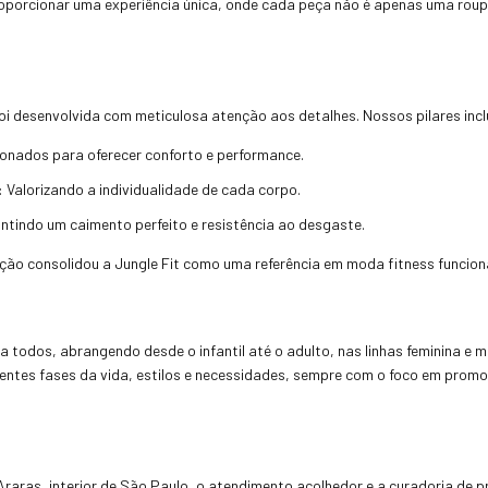
oporcionar uma experiência única, onde cada peça não é apenas uma rou
oi desenvolvida com meticulosa atenção aos detalhes. Nossos pilares inc
ionados para oferecer conforto e performance.
: Valorizando a individualidade de cada corpo.
antindo um caimento perfeito e resistência ao desgaste.
ão consolidou a Jungle Fit como uma referência em moda fitness funcion
todos, abrangendo desde o infantil até o adulto, nas linhas feminina e 
ntes fases da vida, estilos e necessidades, sempre com o foco em promove
Araras, interior de São Paulo, o atendimento acolhedor e a curadoria de p