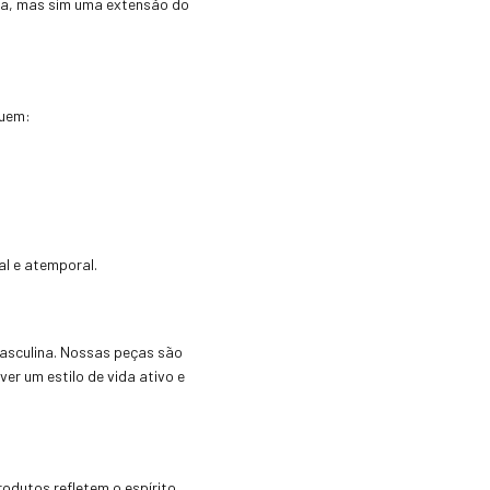
pa, mas sim uma extensão do
luem:
al e atemporal.
masculina. Nossas peças são
r um estilo de vida ativo e
rodutos refletem o espírito