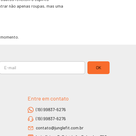
contrar não apenas roupas, mas uma
a momento.
Entre em contato
(19) 99837-6276
(19) 99837-6276
contato@junglefit.com.br