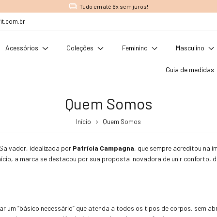
Tudo em até 6x sem juros!
it.com.br
Acessórios
Coleções
Feminino
Masculino
Guia de medidas
Quem Somos
Início
Quem Somos
alvador, idealizada por
Patrícia Campagna
, que sempre acreditou na i
início, a marca se destacou por sua proposta inovadora de unir conforto,
ar um “básico necessário” que atenda a todos os tipos de corpos, sem abr