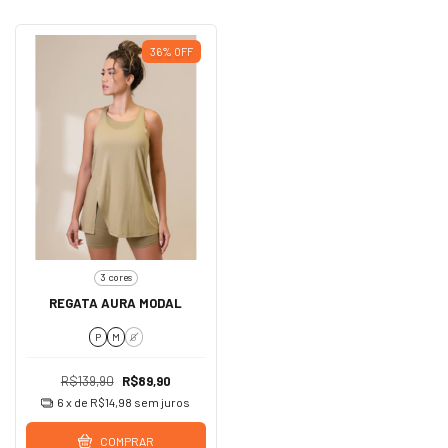
36
%
OFF
3 cores
REGATA AURA MODAL
P
M
G
R$139,90
R$89,90
6
x de
R$14,98
sem juros
COMPRAR