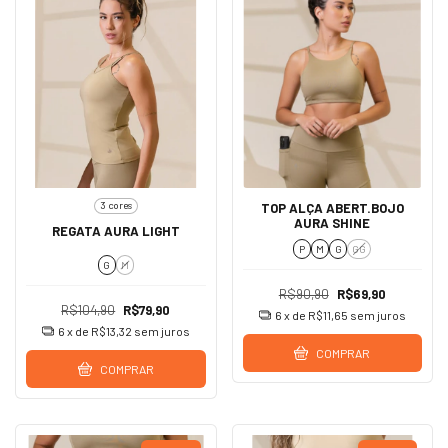
3 cores
TOP ALÇA ABERT.BOJO
AURA SHINE
REGATA AURA LIGHT
P
M
G
GG
G
M
R$90,90
R$69,90
R$104,90
R$79,90
6
x de
R$11,65
sem juros
6
x de
R$13,32
sem juros
COMPRAR
COMPRAR