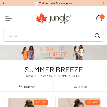
Tudo em até 6x sem juros!
0
SUMMER BREEZE
Início
Coleções
SUMMER BREEZE
Ordenar
Filtrar
24
%
OFF
23
%
OFF