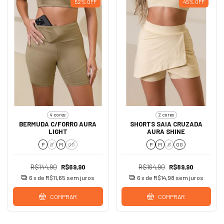
52
%
OFF
45
%
OFF
4 cores
2 cores
BERMUDA C/FORRO AURA
SHORTS SAIA CRUZADA
LIGHT
AURA SHINE
P
G
M
GG
P
M
G
GG
R$144,90
R$69,90
R$164,90
R$89,90
6
x de
R$11,65
sem juros
6
x de
R$14,98
sem juros
COMPRAR
COMPRAR