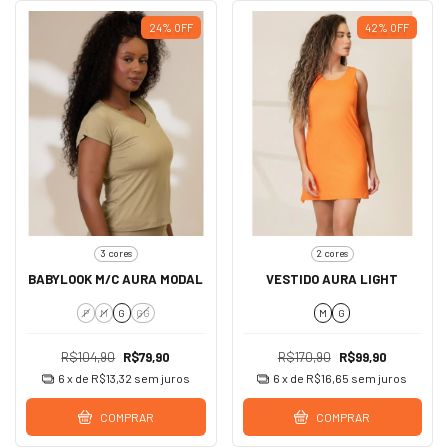
24
%
OFF
42
%
OFF
3 cores
2 cores
BABYLOOK M/C AURA MODAL
VESTIDO AURA LIGHT
P
M
G
GG
M
G
R$104,90
R$79,90
R$170,90
R$99,90
6
x de
R$13,32
sem juros
6
x de
R$16,65
sem juros
COMPRAR
COMPRAR