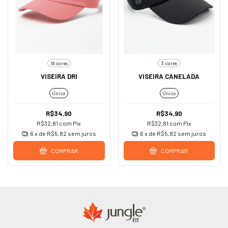
18 cores
3 cores
VISEIRA DRI
VISEIRA CANELADA
Único
Único
R$34,90
R$34,90
R$32,81
com
Pix
R$32,81
com
Pix
6
x de
R$5,82
sem juros
6
x de
R$5,82
sem juros
COMPRAR
COMPRAR