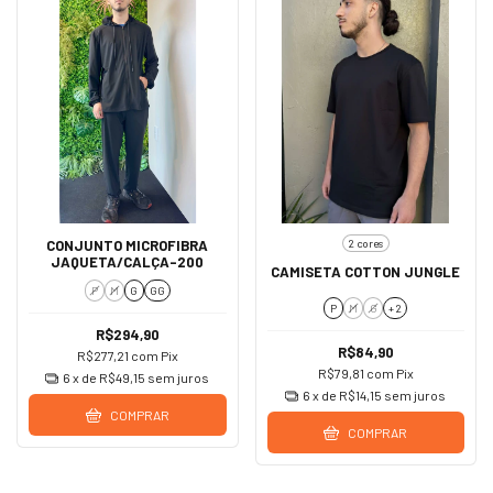
2 cores
CONJUNTO MICROFIBRA
JAQUETA/CALÇA-200
CAMISETA COTTON JUNGLE
P
M
G
GG
P
M
G
+ 2
R$294,90
R$84,90
R$277,21
com
Pix
R$79,81
com
Pix
6
x de
R$49,15
sem juros
6
x de
R$14,15
sem juros
COMPRAR
COMPRAR