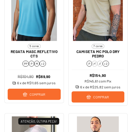
5 cores
7 cores
REGATA MASC.REFLETIVO
CAMISETA MC POLO DRY
CTS
PEDRO
PP
P
M
+ 2
P
M
G
+ 2
R$154,90
R$104,90
R$69,90
R$145,61
com
Pix
6
x de
R$11,65
sem juros
6
x de
R$25,82
sem juros
COMPRAR
COMPRAR
ATENÇÃO, ÚLTIMA PEÇA!