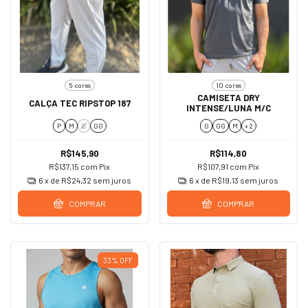
5 cores
10 cores
CAMISETA DRY
CALÇA TEC RIPSTOP 187
INTENSE/LUNA M/C
P
M
G
GG
G
GG
M
+ 2
R$145,90
R$114,80
R$137,15
com
Pix
R$107,91
com
Pix
6
x de
R$24,32
sem juros
6
x de
R$19,13
sem juros
COMPRAR
COMPRAR
33
%
OFF