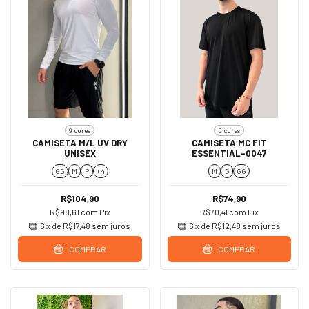
9 cores
5 cores
CAMISETA M/L UV DRY
CAMISETA MC FIT
UNISEX
ESSENTIAL-0047
GG
M
P
+ 4
M
G
GG
R$104,90
R$74,90
R$98,61
com
Pix
R$70,41
com
Pix
6
x de
R$17,48
sem juros
6
x de
R$12,48
sem juros
COMPRAR
COMPRAR