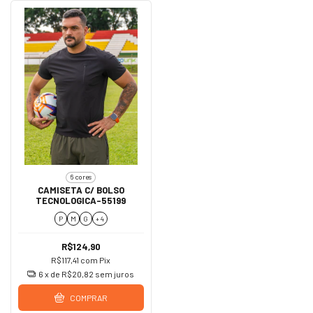
6 cores
CAMISETA C/ BOLSO
TECNOLOGICA-55199
P
M
G
+ 4
R$124,90
R$117,41
com
Pix
6
x de
R$20,82
sem juros
COMPRAR