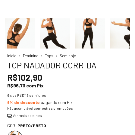
Início
Feminino
Tops
Sem bojo
TOP NADADOR CORRIDA
R$102,90
R$96,73
com
Pix
6
x de
R$17,15
sem juros
6% de desconto
pagando com Pix
Não acumulável com outras promoções
Ver mais detalhes
COR:
PRETO/PRETO