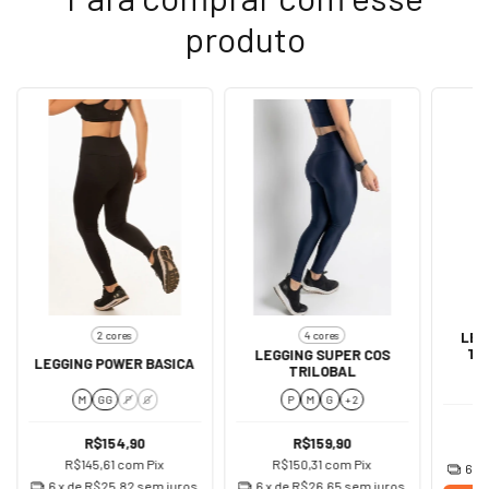
produto
2 cores
4 cores
LEG
TR
LEGGING SUPER COS
LEGGING POWER BASICA
TRILOBAL
M
GG
P
G
P
M
G
+ 2
R$154,90
R$159,90
R
R$145,61
com
Pix
R$150,31
com
Pix
6
x 
6
x de
R$25,82
sem juros
6
x de
R$26,65
sem juros