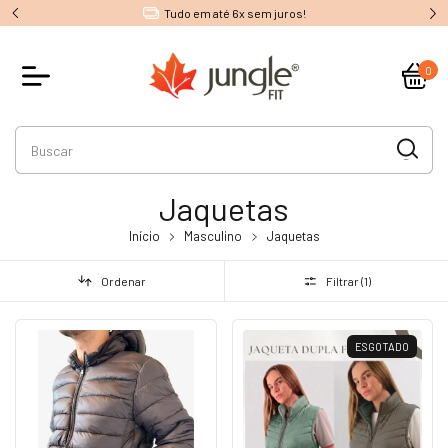
Tudo em até 6x sem juros!
0
Jaquetas
Início
Masculino
Jaquetas
Ordenar
Filtrar (
1
)
ESGOTADO