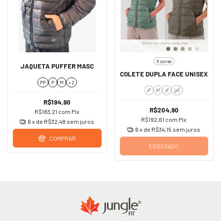
6 cores
JAQUETA PUFFER MASC
COLETE DUPLA FACE UNISEX
PP
P
M
+ 2
P
M
G
GG
R$194,90
R$204,90
R$183,21
com
Pix
R$192,61
com
Pix
6
x de
R$32,48
sem juros
6
x de
R$34,15
sem juros
COMPRAR
ESGOTADO