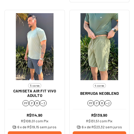
5 cores
4 cores
CAMISETA AIR FIT VIVO
BERMUDA NEOBLEND
ADULTO
PP
P
M
+ 3
PP
P
M
+ 2
R$114,90
R$139,90
R$108,01
com
Pix
R$131,51
com
Pix
6
x de
R$19,15
sem juros
6
x de
R$23,32
sem juros