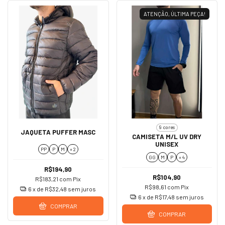
ATENÇÃO, ÚLTIMA PEÇA!
9 cores
JAQUETA PUFFER MASC
CAMISETA M/L UV DRY
UNISEX
PP
P
M
+ 2
GG
M
P
+ 4
R$194,90
R$104,90
R$183,21
com
Pix
R$98,61
com
Pix
6
x de
R$32,48
sem juros
6
x de
R$17,48
sem juros
COMPRAR
COMPRAR