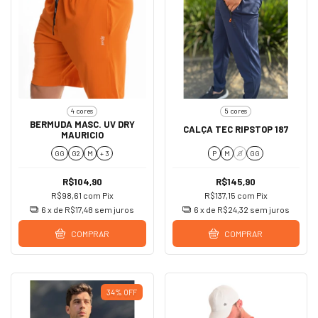
4 cores
5 cores
BERMUDA MASC. UV DRY
CALÇA TEC RIPSTOP 187
MAURICIO
GG
G2
M
+ 3
P
M
G
GG
R$104,90
R$145,90
R$98,61
com
Pix
R$137,15
com
Pix
6
x de
R$17,48
sem juros
6
x de
R$24,32
sem juros
COMPRAR
COMPRAR
34
%
OFF