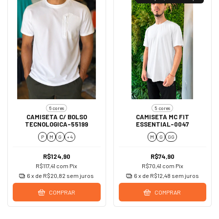
6 cores
5 cores
CAMISETA C/ BOLSO
CAMISETA MC FIT
TECNOLOGICA-55199
ESSENTIAL-0047
P
M
G
+ 4
M
G
GG
R$124,90
R$74,90
R$117,41
com
Pix
R$70,41
com
Pix
6
x de
R$20,82
sem juros
6
x de
R$12,48
sem juros
COMPRAR
COMPRAR