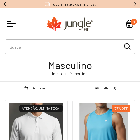
1º Troca gratuita
0
Masculino
Início
Masculino
Ordenar
Filtrar (
1
)
ATENÇÃO, ÚLTIMA PEÇA!
33
%
OFF