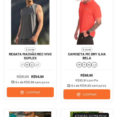
2 cores
9 cores
REGATA MACHÃO REC VIVO
CAMISETA MC DRY ILHA
SUPLEX
BELA
P
M
G
GG
PP
P
M
+ 2
R$99,90
R$91,00
R$59,90
R$93,91
com
Pix
6
x de
R$9,98
sem juros
6
x de
R$16,65
sem juros
COMPRAR
COMPRAR
ATENÇÃO, ÚLTIMA PEÇA!