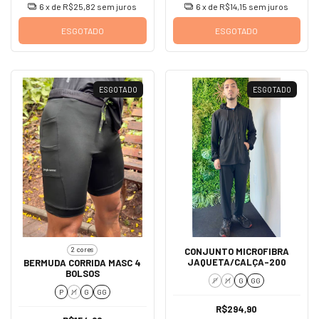
6
x de
R$25,82
sem juros
6
x de
R$14,15
sem juros
ESGOTADO
ESGOTADO
ESGOTADO
ESGOTADO
2 cores
CONJUNTO MICROFIBRA
JAQUETA/CALÇA-200
BERMUDA CORRIDA MASC 4
BOLSOS
P
M
G
GG
P
M
G
GG
R$294,90