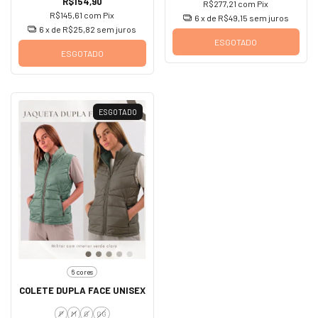
R$154,90
R$277,21
com
Pix
R$145,61
com
Pix
6
x de
R$49,15
sem juros
6
x de
R$25,82
sem juros
ESGOTADO
ESGOTADO
ESGOTADO
6 cores
COLETE DUPLA FACE UNISEX
P
M
G
GG