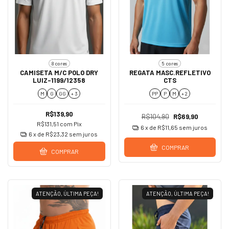
8 cores
5 cores
CAMISETA M/C POLO DRY
REGATA MASC.REFLETIVO
LUIZ-1199/12358
CTS
M
G
GG
+ 3
PP
P
M
+ 2
R$139,90
R$104,90
R$69,90
R$131,51
com
Pix
6
x de
R$11,65
sem juros
6
x de
R$23,32
sem juros
COMPRAR
COMPRAR
ATENÇÃO, ÚLTIMA PEÇA!
ATENÇÃO, ÚLTIMA PEÇA!