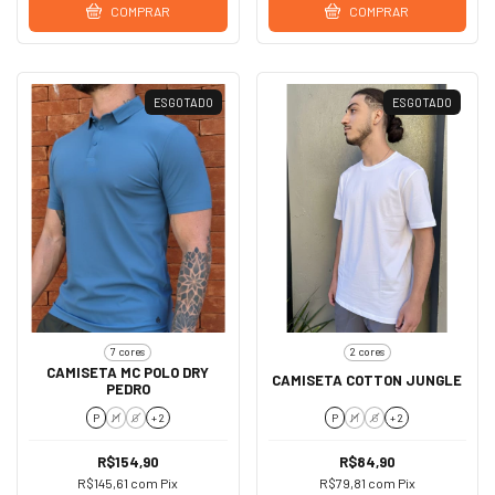
COMPRAR
COMPRAR
ESGOTADO
ESGOTADO
7 cores
2 cores
CAMISETA MC POLO DRY
CAMISETA COTTON JUNGLE
PEDRO
P
M
G
+ 2
P
M
G
+ 2
R$154,90
R$84,90
R$145,61
com
Pix
R$79,81
com
Pix