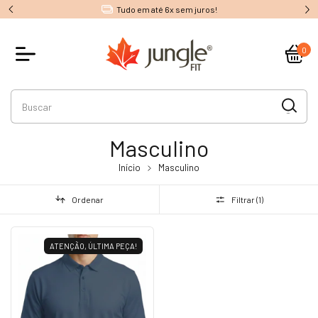
Tudo em até 6x sem juros!
0
Masculino
Início
Masculino
Ordenar
Filtrar (
1
)
ATENÇÃO, ÚLTIMA PEÇA!