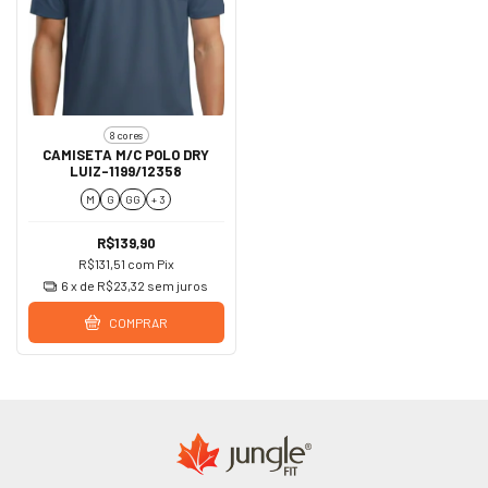
8 cores
CAMISETA M/C POLO DRY
LUIZ-1199/12358
M
G
GG
+ 3
R$139,90
R$131,51
com
Pix
6
x de
R$23,32
sem juros
COMPRAR