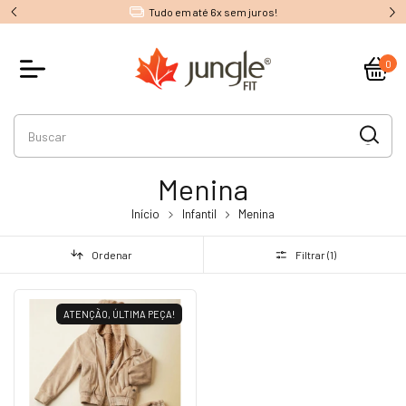
Tudo em até 6x sem juros!
0
Menina
Início
Infantil
Menina
Ordenar
Filtrar (
1
)
ATENÇÃO, ÚLTIMA PEÇA!