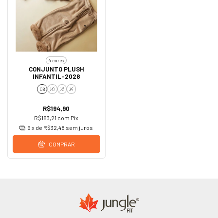
4 cores
CONJUNTO PLUSH
INFANTIL-2028
08
10
12
14
R$194,90
R$183,21
com
Pix
6
x de
R$32,48
sem juros
COMPRAR