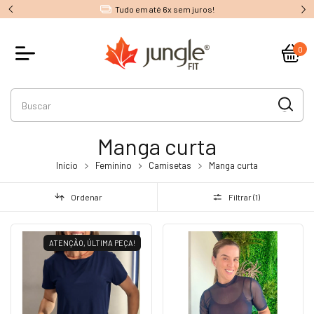
Tudo em até 6x sem juros!
0
Manga curta
Início
Feminino
Camisetas
Manga curta
Ordenar
Filtrar (
1
)
ATENÇÃO, ÚLTIMA PEÇA!