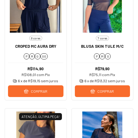
8 cores
7 cores
CROPED MC AURA DRY
BLUSA SKIN TULE M/C
P
M
G
GG
P
M
G
R$114,90
R$79,90
R$108,01
com
Pix
R$75,11
com
Pix
6
x de
R$19,15
sem juros
6
x de
R$13,32
sem juros
COMPRAR
COMPRAR
ATENÇÃO, ÚLTIMA PEÇA!