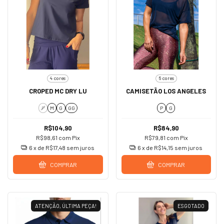
4 cores
6 cores
CROPED MC DRY LU
CAMISETÃO LOS ANGELES
P
M
G
GG
P
G
R$104,90
R$84,90
R$98,61
com
Pix
R$79,81
com
Pix
6
x de
R$17,48
sem juros
6
x de
R$14,15
sem juros
COMPRAR
COMPRAR
ATENÇÃO, ÚLTIMA PEÇA!
ESGOTADO