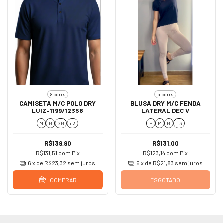
8 cores
5 cores
CAMISETA M/C POLO DRY
BLUSA DRY M/C FENDA
LUIZ-1199/12358
LATERAL DEC V
M
G
GG
+ 3
P
M
G
+ 3
R$139,90
R$131,00
R$131,51
com
Pix
R$123,14
com
Pix
6
x de
R$23,32
sem juros
6
x de
R$21,83
sem juros
COMPRAR
ESGOTADO