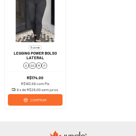
6 cores
LEGGING POWER BOLSO
LATERAL
G
GG
M
P
R$174,00
R$163,56
com
Pix
6
x de
R$29,00
sem juros
COMPRAR