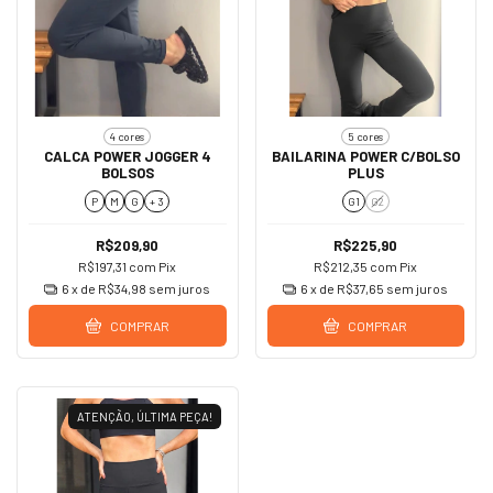
4 cores
5 cores
CALCA POWER JOGGER 4
BAILARINA POWER C/BOLSO
BOLSOS
PLUS
P
M
G
+ 3
G1
G2
R$209,90
R$225,90
R$197,31
com
Pix
R$212,35
com
Pix
6
x de
R$34,98
sem juros
6
x de
R$37,65
sem juros
COMPRAR
COMPRAR
ATENÇÃO, ÚLTIMA PEÇA!