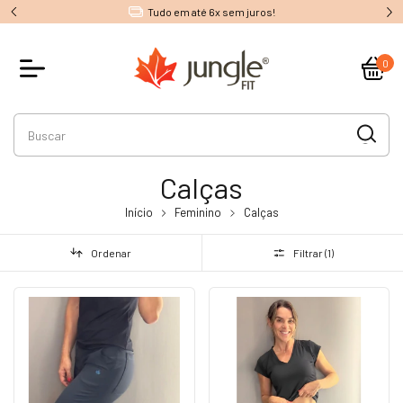
Tudo em até 6x sem juros!
0
Calças
Início
Feminino
Calças
Ordenar
Filtrar (
1
)