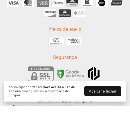
Meios de envio
Segurança
Ao navegar por este site
você aceita o uso de
Aceitar e fechar
cookies
para agilizar a sua experiência de
compra.
Basic Shine Trilobal
- Jungle Fit
©2026. Jungle Fit - 44207991000153. Todos os direitos reservados.