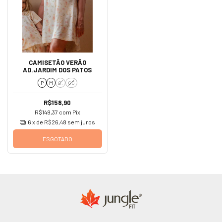
CAMISETÃO VERÃO
AD.JARDIM DOS PATOS
P
M
G,
GG
R$158,90
R$149,37
com
Pix
6
x de
R$26,48
sem juros
ESGOTADO