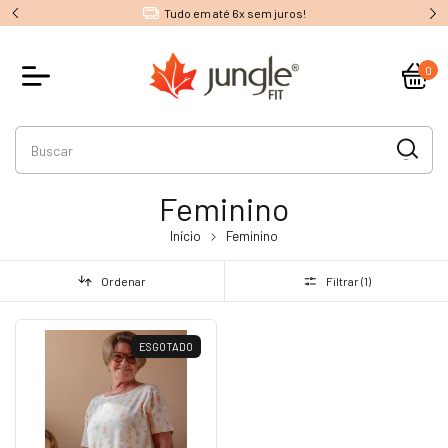
Tudo em até 6x sem juros!
0
Feminino
Início
Feminino
Ordenar
Filtrar (
1
)
ESGOTADO